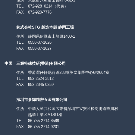
住所
大阪府八尾市山賀町 6-82-2
TEL
072-928ｰ0214
（代表）
FAX
072-920-7776
株式会社STG 製造本部 静岡工場
住所
静岡県伊豆市上船原1400-1
TEL
0558-87-1626
FAX
0558-87-1627
中国
三輝特殊技研(香港)有限公司
住所
香港灣仔軒尼詩道288號英皇集團中心6樓604室
TEL
852-2524-3812
FAX
852-2845-0259
深圳市参輝精密五金有限公司
住所
中華人民共和国広東省深圳市宝安区松岗街道燕川村
越華工業区A1棟1楼
TEL
86-755-2714-8589
FAX
86-755-2714-9201