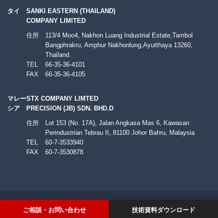
タイ
SANKI EASTERN (THAILAND)
COMPANY LIMITED
住所
113/4 Moo4, Nakhon Luang Industrial Estate,Tambol
Bangphrakru, Amphur Nakhonlung,Ayutthaya 13260,
Thailand.
TEL
66-35-36-4101
FAX
66-35-36-4105
マレー
STX COMPANY LIMTED
シア
PRECISION (JB) SDN. BHD.D
住所
Lot 153 (No. 17A), Jalan Angkasa Mas 6, Kawasan
Perindustrian Tebrau II, 81100 Johor Bahru, Malaysia
TEL
60-7-3533940
FAX
60-7-3530878
© 株式会社STG ALL RIGHTS RESERVED.
ご相談・お問い合わせ
技術資料ダウンロード