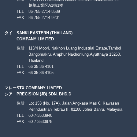
越華工業区A1棟1楼
TEL
86-755-2714-8589
FAX
86-755-2714-9201
タイ
SANKI EASTERN (THAILAND)
COMPANY LIMITED
住所
113/4 Moo4, Nakhon Luang Industrial Estate,Tambol
Bangphrakru, Amphur Nakhonlung,Ayutthaya 13260,
Thailand.
TEL
66-35-36-4101
FAX
66-35-36-4105
マレー
STX COMPANY LIMTED
シア
PRECISION (JB) SDN. BHD.D
住所
Lot 153 (No. 17A), Jalan Angkasa Mas 6, Kawasan
Perindustrian Tebrau II, 81100 Johor Bahru, Malaysia
TEL
60-7-3533940
FAX
60-7-3530878